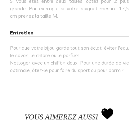
Si vous êtes entre deux tailles, optez pour la plus
grande. Par exemple si votre poignet mesure 17,5
cm prenez la taille M.
Entretien
Pour que votre bijou garde tout son éclat, éviter l'eau,
le savon, le chlore ou le parfum.
Nettoyer avec un chiffon doux. Pour une durée de vie
optimale, ôtez-le pour faire du sport ou pour dormir.
VOUS AIMEREZ AUSSI