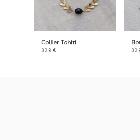
Collier Tahiti
Bou
32.9 €
32.