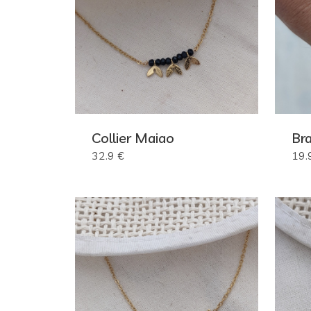
Collier Maiao
Br
32.9 €
19.