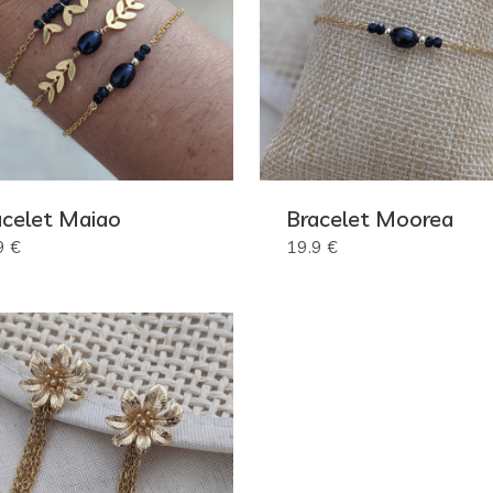
acelet Maiao
Bracelet Moorea
9 €
19.9 €