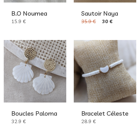
B.O Noumea
Sautoir Naya
15.9 €
35.9 €
30 €
Boucles Paloma
Bracelet Céleste
32.9 €
28.9 €