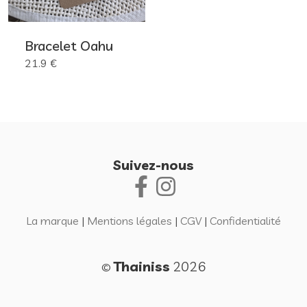
Bracelet Oahu
21.9 €
Suivez-nous
La marque
|
Mentions légales
|
CGV
|
Confidentialité
Thainiss
2026
©